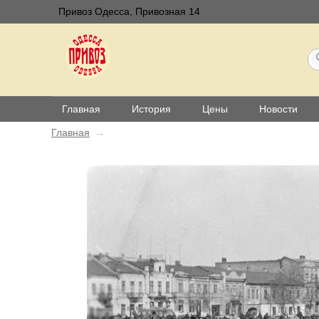
Привоз Одесса, Привозная 14
Главная
История
Цены
Новости
Главная
→