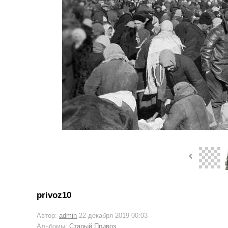
privoz10
Автор:
admin
22 декабря 2019 00:03
Альбомы:
Старый Привоз