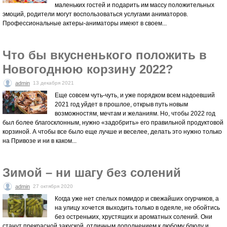
маленьких гостей и подарить им массу положительных
эмоций, родители могут воспользоваться услугами аниматоров.
Профессиональные актеры-аниматоры имеют в своем...
Что бы вкусненького положить в
Новогоднюю корзину 2022?
admin
13 декабря 2021
Еще совсем чуть-чуть, и уже порядком всем надоевший
2021 год уйдет в прошлое, открыв путь новым
возможностям, мечтам и желаниям. Но, чтобы 2022 год
был более благосклонным, нужно «задобрить» его правильной продуктовой
корзиной. А чтобы все было еще лучше и веселее, делать это нужно только
на Привозе и ни в каком...
Зимой – ни шагу без солений
admin
27 октября 2020
Когда уже нет спелых помидор и свежайших огурчиков, а
на улицу хочется выходить только в одеяле, не обойтись
без остреньких, хрустящих и ароматных солений. Они
станут прекрасной закуской, отличным дополнением к любому блюду и