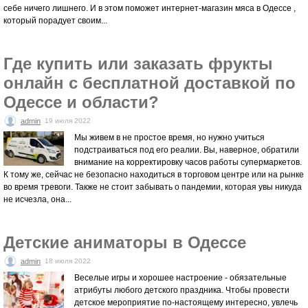
себе ничего лишнего. И в этом поможет интернет-магазин мяса в Одессе ,
который порадует своим...
Где купить или заказать фрукты
онлайн с бесплатной доставкой по
Одессе и области?
admin
19 июля 2022
Мы живем в не простое время, но нужно учиться
подстраиваться под его реалии. Вы, наверное, обратили
внимание на корректировку часов работы супермаркетов.
К тому же, сейчас не безопасно находиться в торговом центре или на рынке
во время тревоги. Также не стоит забывать о пандемии, которая увы никуда
не исчезла, она...
Детские аниматоры в Одессе
admin
18 июля 2022
Веселые игры и хорошее настроение - обязательные
атрибуты любого детского праздника. Чтобы провести
детское мероприятие по-настоящему интересно, увлечь