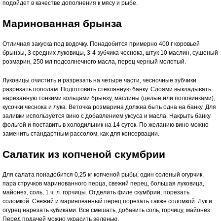
подойдет в качестве дополнения к мясу и рыбе.
Маринованная брынза
Отличная закуска под водочку. Понадобится примерно 400 г коровьей
брынзы, 3 средних луковицы, 3-4 зубчика чеснока, штук 10 маслин, сушеный
розмарин, 250 мл подсолнечного масла, перец черный молотый.
Луковицы очистить и разрезать на четыре части, чесночные зубчики
разрезать пополам. Подготовить стеклянную банку. Слоями выкладывать
нарезанную тонкими кольцами брынзу, маслины (целые или половинками),
кусочки чеснока и лука. Веточка розмарина должна быть одна на банку. Для
заливки используется вино с добавлением уксуса и масла. Накрыть банку
фольгой и поставить в холодильник на 14 суток. По желанию вино можно
заменить стандартным рассолом, как для консервации.
Салатик из копченой скумбрии
Для салата понадобится 0,25 кг копченой рыбы, один соленый огурчик,
пара стручков маринованного перца, свежий перец, большая луковица,
майонез, соль, 1 ч. л. горчицы. Отделить филе скумбрии, порезать
соломкой. Свежий и маринованный перец порезать также соломкой. Лук и
огурец нарезать кубиками. Все смешать, добавить соль, горчицу, майонез.
Перед подачей можно украсить зеленью.