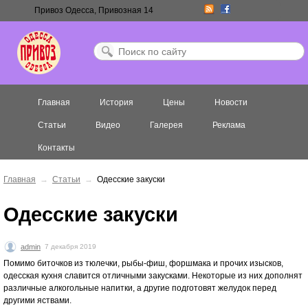
Привоз Одесса, Привозная 14
Главная
История
Цены
Новости
Статьи
Видео
Галерея
Реклама
Контакты
Главная
→
Статьи
→
Одесские закуски
Одесские закуски
admin
7 декабря 2019
Помимо биточков из тюлечки, рыбы-фиш, форшмака и прочих изысков,
одесская кухня славится отличными закусками. Некоторые из них дополнят
различные алкогольные напитки, а другие подготовят желудок перед
другими яствами.