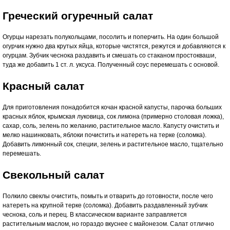
Греческий огуречный салат
Огурцы нарезать полукольцами, посолить и поперчить. На один большой
огурчик нужно два крутых яйца, которые чистятся, режутся и добавляются к
огурцам. Зубчик чеснока раздавить и смешать со стаканом простокваши,
туда же добавить 1 ст. л. уксуса. Полученный соус перемешать с основой.
Красный салат
Для приготовления понадобится кочан красной капусты, парочка больших
красных яблок, крымская луковица, сок лимона (примерно столовая ложка),
сахар, соль, зелень по желанию, растительное масло. Капусту очистить и
мелко нашинковать, яблоки почистить и натереть на терке (соломка).
Добавить лимонный сок, специи, зелень и растительное масло, тщательно
перемешать.
Свекольный салат
Полкило свеклы очистить, помыть и отварить до готовности, после чего
натереть на крупной терке (соломка). Добавить раздавленный зубчик
чеснока, соль и перец. В классическом варианте заправляется
растительным маслом, но гораздо вкуснее с майонезом. Салат отлично